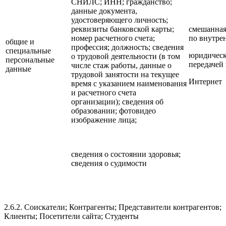
СНИЛС; ИНН; гражданство;
данные документа,
удостоверяющего личность;
реквизиты банковской карты;
смешанная;
номер расчетного счета;
по внутре
общие и
профессия; должность; сведения
специальные
юридическ
о трудовой деятельности (в том
персональные
передачей 
числе стаж работы, данные о
данные
трудовой занятости на текущее
Интернет
время с указанием наименования
и расчетного счета
организации); сведения об
образовании; фотовидео
изображение лица;
сведения о состоянии здоровья;
сведения о судимости
2.6.2. Соискатели; Контрагенты; Представители контрагентов;
Клиенты; Посетители сайта; Студенты