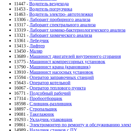
11447 -
Водитель вездехода
11453 -
Водитель погрузчика
11463 -
Водитель электро- автотележки
13306 -
Лаборант пробирного анализа
13317 -
Лаборант спектрального анализа
13319 -
Лаборант химико-бактериологического анализа
13321 -
Лаборант химического анализа
13361 -
Лебедчик
13413 -
Лифтер
13450 -
Маляр
13689 -
Машинист двигателей внутреннего сгорания
13775 -
Машинист компрессорных установок
13790 -
Машинист крана (крановщик)
13910 -
Машинист насосных установок
15594 -
Оператор заправочных станций
15643 -
Оператор котельной
16067 -
Оператор теплового пункта
16771 -
Подсобный рабочий
17314 -
Пробоотборщик
18598 -
Сливщик-разливщик
18897 -
Стропальщик
19081 -
Такелажник
19293 -
Укладчик-упаковщик
19861 -
Электромонтер по ремонту и обслуживанию элек
14989 -
Наладчик станков с ПУ