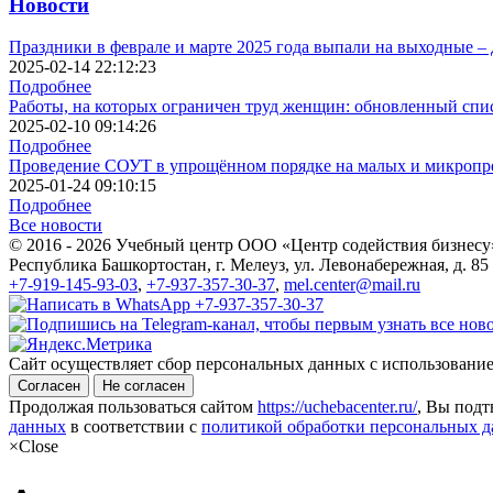
Новости
Праздники в феврале и марте 2025 года выпали на выходные – 
2025-02-14 22:12:23
Подробнее
Работы, на которых ограничен труд женщин: обновленный спис
2025-02-10 09:14:26
Подробнее
Проведение СОУТ в упрощённом порядке на малых и микропре
2025-01-24 09:10:15
Подробнее
Все новости
© 2016 - 2026 Учебный центр ООО «Центр содействия бизнесу
Республика Башкортостан, г. Мелеуз, ул. Левонабережная, д. 85
+7-919-145-93-03
,
+7-937-357-30-37
,
mel.center@mail.ru
Сайт осуществляет сбор персональных данных с использовани
Согласен
Не согласен
Продолжая пользоваться сайтом
https://uchebacenter.ru/
, Вы подт
данных
в соответствии с
политикой обработки персональных 
×
Close