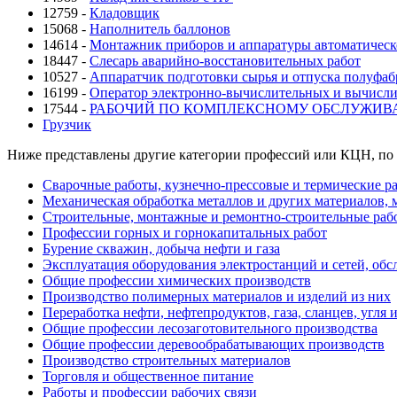
12759 -
Кладовщик
15068 -
Наполнитель баллонов
14614 -
Монтажник приборов и аппаратуры автоматическо
18447 -
Слесарь аварийно-восстановительных работ
10527 -
Аппаратчик подготовки сырья и отпуска полуфаб
16199 -
Оператор электронно-вычислительных и вычисл
17544 -
РАБОЧИЙ ПО КОМПЛЕКСНОМУ ОБСЛУЖИВ
Грузчик
Ниже представлены другие категории профессий или КЦН, по 
Сварочные работы, кузнечно-прессовые и термические р
Механическая обработка металлов и других материалов, 
Строительные, монтажные и ремонтно-строительные раб
Профессии горных и горнокапитальных работ
Бурение скважин, добыча нефти и газа
Эксплуатация оборудования электростанций и сетей, об
Общие профессии химических производств
Производство полимерных материалов и изделий из них
Переработка нефти, нефтепродуктов, газа, сланцев, угл
Общие профессии лесозаготовительного производства
Общие профессии деревообрабатывающих производств
Производство строительных материалов
Торговля и общественное питание
Работы и профессии рабочих связи